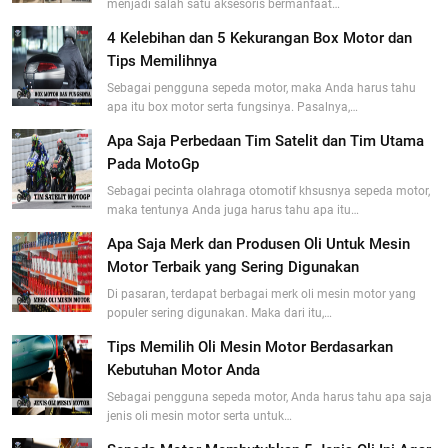
menjadi salah satu aksesoris bermanfaat…
4 Kelebihan dan 5 Kekurangan Box Motor dan
Tips Memilihnya
Sebagai pengguna sepeda motor, maka Anda harus tahu
apa itu box motor serta fungsinya. Pasalnya,…
Apa Saja Perbedaan Tim Satelit dan Tim Utama
Pada MotoGp
Sebagai pecinta olahraga otomotif khsusnya sepeda motor,
maka tentunya Anda juga harus tahu apa itu…
Apa Saja Merk dan Produsen Oli Untuk Mesin
Motor Terbaik yang Sering Digunakan
Di pasaran, terdapat berbagai merk oli mesin motor yang
populer sering digunakan. Maka dari itu,…
Tips Memilih Oli Mesin Motor Berdasarkan
Kebutuhan Motor Anda
Sebagai pengguna sepeda motor, Anda harus tahu apa saja
jenis oli mesin motor serta untuk…