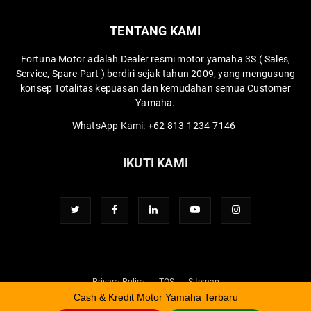
TENTANG KAMI
Fortuna Motor adalah Dealer resmi motor yamaha 3S ( Sales,
Service, Spare Part ) berdiri sejak tahun 2009, yang mengusung
konsep Totalitas kepuasan dan kemudahan semua Customer
Yamaha.
WhatsApp Kami:
+62 813-1234-7146
IKUTI KAMI
Privacy Policy
TOS
Sitemap
Cash & Kredit Motor Yamaha Terbaru
Developed by Thidiweb.com |
Lihat Versi Non-AMP