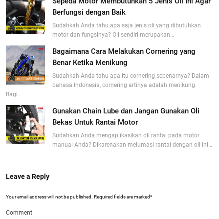
Sepeda Motor Membutuhkan 5 Jenis Oli Ini Agar
Berfungsi dengan Baik
Sudahkah Anda tahu apa saja jenis oli yang dibutuhkan
motor dan fungsinya? Oli sendiri merupakan…
Bagaimana Cara Melakukan Cornering yang
Benar Ketika Menikung
Sudahkah Anda tahu apa itu cornering sebenarnya? Dalam
bahasa Indonesia, cornering artinya adalah menikung.
Bagi…
Gunakan Chain Lube dan Jangan Gunakan Oli
Bekas Untuk Rantai Motor
Sudahkan Anda mengaplikasikan oli rantai pada motor
manual Anda? Dikarenakan melumasi rantai dengan oli ini…
Leave a Reply
Your email address will not be published.
Required fields are marked
*
Comment