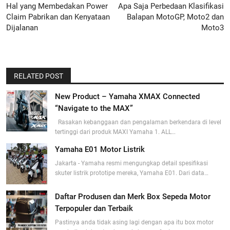
Hal yang Membedakan Power
Apa Saja Perbedaan Klasifikasi
Claim Pabrikan dan Kenyataan
Balapan MotoGP, Moto2 dan
Dijalanan
Moto3
RELATED POST
New Product – Yamaha XMAX Connected
“Navigate to the MAX”
Rasakan kebanggaan dan pengalaman berkendara di level
tertinggi dari produk MAXI Yamaha 1. ALL…
Yamaha E01 Motor Listrik
Jakarta - Yamaha resmi mengungkap detail spesifikasi
skuter listrik prototipe mereka, Yamaha E01. Dari data…
Daftar Produsen dan Merk Box Sepeda Motor
Terpopuler dan Terbaik
Pastinya anda tidak asing lagi dengan apa itu box motor