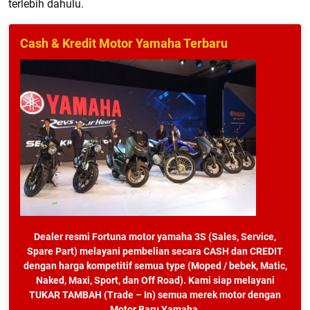
terlebih dahulu.
Cash & Kredit Motor Yamaha Terbaru
Dealer resmi Fortuna motor yamaha 3S (Sales, Service,
Spare Part) melayani pembelian secara CASH dan CREDIT
dengan harga kompetitif semua type (Moped / bebek, Matic,
Naked, Maxi, Sport, dan Off Road). Kami siap melayani
TUKAR TAMBAH (Trade – In) semua merek motor dengan
Motor Baru Yamaha.