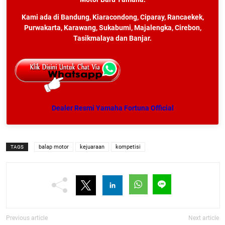
Kami ada di Bandung, Kiaracondong, Ciparay, Rancaekek,
Purwakarta, Karawang, Sukabumi, Majalengka, Cirebon,
Tasikmalaya dan Banjar.
Dealer Resmi Yamaha Fortuna Official
balap motor
kejuaraan
kompetisi
TAGS
Previous article
Next article