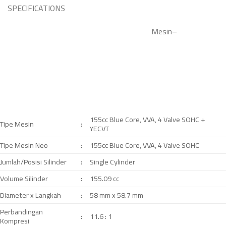
SPECIFICATIONS
Mesin
–
155cc Blue Core, VVA, 4 Valve SOHC +
Tipe Mesin
:
YECVT
Tipe Mesin Neo
:
155cc Blue Core, VVA, 4 Valve SOHC
Jumlah/Posisi Silinder
:
Single Cylinder
Volume Silinder
:
155.09 cc
Diameter x Langkah
:
58 mm x 58.7 mm
Perbandingan
:
11.6 : 1
Kompresi