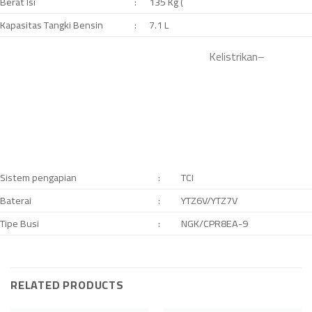
Berat Isi
:
135 Kg (
Kapasitas Tangki Bensin
:
7.1 L
Kelistrikan
–
Sistem pengapian
:
TCI
Baterai
:
YTZ6V/YTZ7V
Tipe Busi
:
NGK/CPR8EA-9
RELATED PRODUCTS