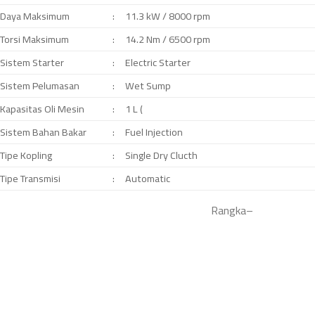
Daya Maksimum
:
11.3 kW / 8000 rpm
Torsi Maksimum
:
14.2 Nm / 6500 rpm
Sistem Starter
:
Electric Starter
Sistem Pelumasan
:
Wet Sump
Kapasitas Oli Mesin
:
1 L (
Sistem Bahan Bakar
:
Fuel Injection
Tipe Kopling
:
Single Dry Clucth
Tipe Transmisi
:
Automatic
Rangka
–