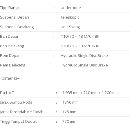
Tipe Rangka
:
Underbone
Suspensi Depan
:
Teleskopic
Suspensi Belakang
:
Unit Swing
Ban Depan
:
110/70 – 13 M/C 48P
Ban Belakang
:
130/70 – 13 M/C 63P
Rem Depan
:
Hydraulic Single Disc Brake
Rem Belakang
:
Hydraulic Single Disc Brake
Dimensi
–
P x L x T
:
1.935 mm x 740 mm x 1.200 mm
Jarak Sumbu Roda
:
1340 mm
Jarak Terendah Ke Tanah
:
125 mm
Tinggi Tempat Duduk
:
770 mm