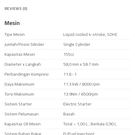
REVIEWS (0)
Mesin
Tipe Mesin
Liquid cooled 4-stroke, SOHC
Jumlah/Posisi Silinder
Single Cylinder
Kapasitas Mesin
155cc
Diameter x Langkah
58,0 mm x 58.7 mm
Perbandingan Kompresi
11.6 : 1
Daya Maksimum
11.3 kW / 8000 rpm
Torsi Maksimum
13.9Nm / 6500rpm
Sistem Starter
Electric Starter
Sistem Pelumasan
Basah
Kapasitas Oli Mesin
Total – 1,00 L ; Berkala 0,90 L
Sistem Bahan Bakar
FI (Fuel Injection)