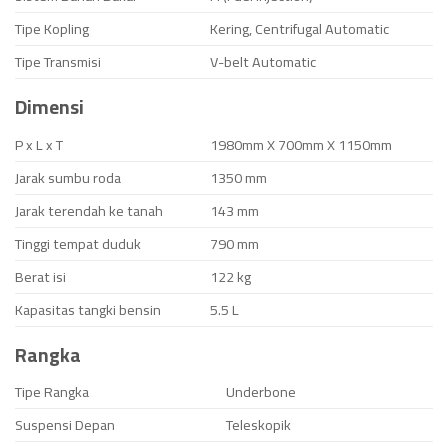
Tipe Kopling
Kering, Centrifugal Automatic
Tipe Transmisi
V-belt Automatic
Dimensi
P x L x T
1980mm X 700mm X 1150mm
Jarak sumbu roda
1350 mm
Jarak terendah ke tanah
143 mm
Tinggi tempat duduk
790 mm
Berat isi
122 kg
Kapasitas tangki bensin
5.5 L
Rangka
Tipe Rangka
Underbone
Suspensi Depan
Teleskopik