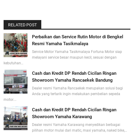
RELATED POST
Perbaikan dan Service Rutin Motor di Bengkel
Resmi Yamaha Tasikmalaya
Service Motor Yamaha Tasikmalaya Fortuna Motor siap
melayani service besar maupun kecil, sesuai dengan
kebutuhan…
Cash dan Kredit DP Rendah Cicilan Ringan
Showroom Yamaha Rancaekek Bandung
Dealer resmi Yamaha Rancaekek merupakan solusi bagi
Anda yang tertarik ingin melakukan pembelian sepeda
motor.…
Cash dan Kredit DP Rendah Cicilan Ringan
Showroom Yamaha Karawang
Dealer resmi Yamaha Karawang menyedikan berbagai
pilihan motor mulai dari matic, maxi yamaha, naked bike,…