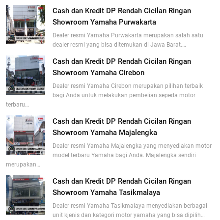
Cash dan Kredit DP Rendah Cicilan Ringan
Showroom Yamaha Purwakarta
Dealer resmi Yamaha Purwakarta merupakan salah satu
dealer resmi yang bisa ditemukan di Jawa Barat.…
Cash dan Kredit DP Rendah Cicilan Ringan
Showroom Yamaha Cirebon
Dealer resmi Yamaha Cirebon merupakan pilihan terbaik
bagi Anda untuk melakukan pembelian sepeda motor
terbaru…
Cash dan Kredit DP Rendah Cicilan Ringan
Showroom Yamaha Majalengka
Dealer resmi Yamaha Majalengka yang menyediakan motor
model terbaru Yamaha bagi Anda. Majalengka sendiri
merupakan…
Cash dan Kredit DP Rendah Cicilan Ringan
Showroom Yamaha Tasikmalaya
Dealer resmi Yamaha Tasikmalaya menyediakan berbagai
unit kjenis dan kategori motor yamaha yang bisa dipilih…